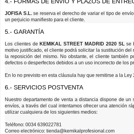
4.- FORMAS DE ENVÍO Y PLAZOS DE ENTRE
JOFISA S.L.
se reserva el derecho de variar el tipo de env
un perjuicio manifiesto para el cliente.
5.- GARANTÍA
Los clientes de
KEMIKAL STREET MADRID 2020 SL
se b
motivo justificado, el cliente podrá solicitar la sustitución
la reposición del mismo. No obstante, el cliente también po
defectos o desperfectos debidos a un uso incorrecto de los 
En lo no previsto en esta cláusula hay que remitirse a la Le
6.- SERVICIOS POSTVENTA
Nuestro departamento de venta a distancia dispone de un s
envíos, a través del cual intentamos ofrecer una atención r
utilizar cualquiera de los siguientes medios:
Teléfono: 0034 639022781
Correo electrónico: tienda@kemikalprofesional.com